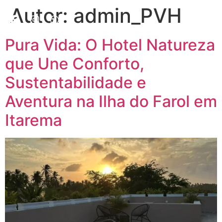
Autor:
admin_PVH
Pura Vida: O Hotel Natureza
que Une Conforto,
Sustentabilidade e
Aventura na Ilha do Farol em
Itarema